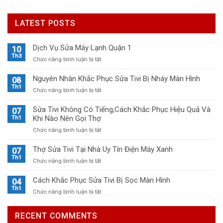
LATEST POSTS
Dịch Vụ Sửa Máy Lạnh Quận 1
10
Th3
ở
Chức năng bình luận bị tắt
Dịch
Vụ
Nguyên Nhân Khắc Phục Sửa Tivi Bị Nháy Màn Hình
08
Sửa
Th1
ở
Chức năng bình luận bị tắt
Máy
Nguyên
Lạnh
Nhân
Sửa Tivi Không Có Tiếng,Cách Khắc Phục Hiệu Quả Và
07
Quận
Khắc
Khi Nào Nên Gọi Thợ
Th1
1
Phục
ở
Chức năng bình luận bị tắt
Sửa
Sửa
Tivi
Tivi
Thợ Sửa Tivi Tại Nhà Uy Tín Điện Máy Xanh
Bị
07
Không
Th1
Nháy
ở
Chức năng bình luận bị tắt
Có
Màn
Thợ
Tiếng,Cách
Hình
Sửa
Cách Khắc Phục Sửa Tivi Bị Sọc Màn Hình
04
Khắc
Tivi
Th1
Phục
ở
Chức năng bình luận bị tắt
Tại
Hiệu
Cách
Nhà
Quả
Khắc
Uy
RECENT COMMENTS
Và
Phục
Tín
Khi