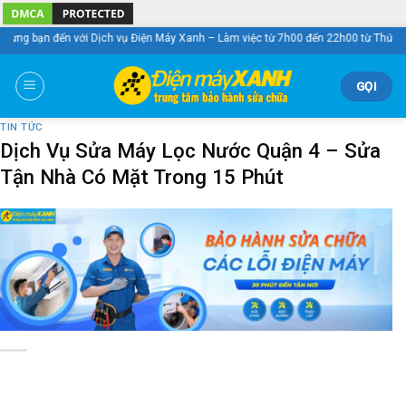
Skip
to
ến với Dịch vụ Điện Máy Xanh – Làm việc từ 7h00 đến 22h00 từ Thứ 2 – Chủ Nhậ
content
GỌI
TIN TỨC
Dịch Vụ Sửa Máy Lọc Nước Quận 4 – Sửa
Tận Nhà Có Mặt Trong 15 Phút