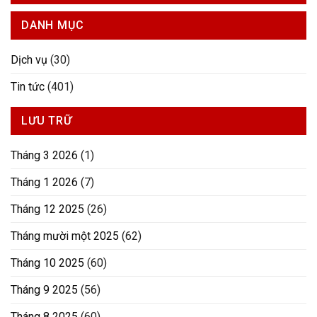
Sửa
Điện Máy
Nào
Tivi
Xanh
DANH MỤC
Nên
Bị
Gọi
Sọc
Thợ
Màn
Dịch vụ
(30)
Hình
Tin tức
(401)
LƯU TRỮ
Tháng 3 2026
(1)
Tháng 1 2026
(7)
Tháng 12 2025
(26)
Tháng mười một 2025
(62)
Tháng 10 2025
(60)
Tháng 9 2025
(56)
Tháng 8 2025
(60)