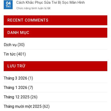
Sửa
Cách Khắc Phục Sửa Tivi Bị Sọc Màn Hình
04
Khắc
Tivi
Th1
Phục
ở
Chức năng bình luận bị tắt
Tại
Hiệu
Cách
Nhà
Quả
Khắc
Uy
RECENT COMMENTS
Và
Phục
Tín
Khi
Sửa
Điện Máy
Nào
Tivi
Xanh
DANH MỤC
Nên
Bị
Gọi
Sọc
Thợ
Màn
Dịch vụ
(30)
Hình
Tin tức
(401)
LƯU TRỮ
Tháng 3 2026
(1)
Tháng 1 2026
(7)
Tháng 12 2025
(26)
Tháng mười một 2025
(62)