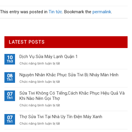
This entry was posted in
Tin tức
. Bookmark the
permalink
.
LATEST POSTS
Dịch Vụ Sửa Máy Lạnh Quận 1
10
Th3
ở
Chức năng bình luận bị tắt
Dịch
Vụ
Nguyên Nhân Khắc Phục Sửa Tivi Bị Nháy Màn Hình
08
Sửa
Th1
ở
Chức năng bình luận bị tắt
Máy
Nguyên
Lạnh
Nhân
Sửa Tivi Không Có Tiếng,Cách Khắc Phục Hiệu Quả Và
07
Quận
Khắc
Khi Nào Nên Gọi Thợ
Th1
1
Phục
ở
Chức năng bình luận bị tắt
Sửa
Sửa
Tivi
Tivi
Thợ Sửa Tivi Tại Nhà Uy Tín Điện Máy Xanh
Bị
07
Không
Th1
Nháy
ở
Chức năng bình luận bị tắt
Có
Màn
Thợ
Tiếng,Cách
Hình