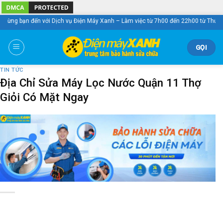
Skip
to
 đến với Dịch vụ Điện Máy Xanh – Làm việc từ 7h00 đến 22h00 từ Thứ 2 – Chủ N
content
GỌI
TIN TỨC
Địa Chỉ Sửa Máy Lọc Nước Quận 11 Thợ
Giỏi Có Mặt Ngay