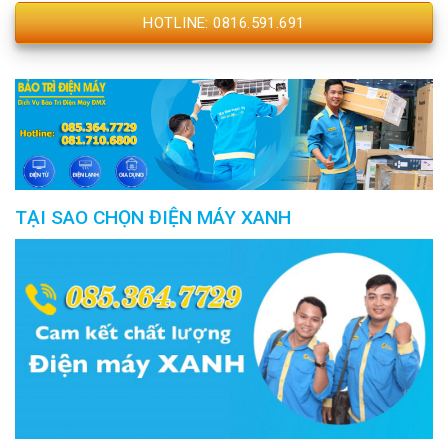
HOTLINE: 0816.591.691
TẠI SAO CHỌN ĐIỆN MÁY XANH