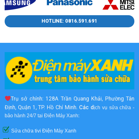
HOTLINE: 0816.591.691
Trụ sở chính: 128A Trần Quang Khải, Phường Tân
Định, Quận 1, TP. Hồ Chí Minh.
Các d
ịch vụ sửa chữa -
bảo hành 24/7 tại Điện Máy Xanh:
Sửa chữa tivi Điện Máy Xanh